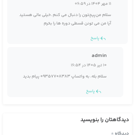
11 مهر 1404 در 06:59
سلام من‌پیچتون را دنبال می کنم .خیلی عالی هستید
آیا من می تونن قسطی دوره ها را بخرم
پاسخ
admin
10 تیر 1405 در 16:54
سلام بله، به واتساپ 09357708383 پیام بدید
پاسخ
دیدگاهتان را بنویسید
دیدگاه
*