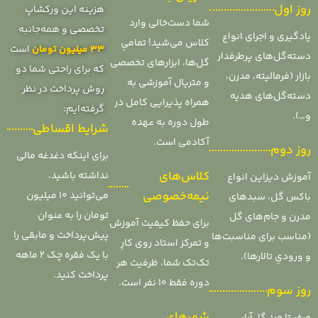
روز اول
هزینه این ورکشاپ
شما دست‌خالی وارد
تخصصی و همه‌جانبه
یادگیری و اجرای انواع
کلاس می‌شید! تمامیِ
33 میلیون تومان
است
دسته‌گل‌های پرطرفدار
گل‌ها، ابزارهای تخصصی
که برای راحتی شما دو
بازار (فرمالیته، مدرن،
و متریال آموزشی به
روش پرداخت در نظر
دسته‌گل‌های هدیه
همراه پذیرایی کامل در
گرفته‌ایم:
و…).
طول دوره به عهده
شرایط اقساطی
آکادمی است.
روز دوم
برای اینکه دغدغه مالی
کلاس‌های
نداشته باشید،
آموزش دیزاین انواع
نیمه‌خصوصی
می‌توانید 10 میلیون
باکس گل، سبدهای
تومان را به عنوان
مدرن و جام‌های گل
برای حفظ کیفیت آموزش
پیش‌پرداخت و مابقی را
(مناسب برای مناسبت‌ها
و تمرکز استاد روی کارِ
با یک فقره چک ۲ ماهه
و ورودیِ تالارها).
تک‌تک شما، ظرفیت هر
پرداخت کنید.
دوره فقط ۱۰ نفر است.
روز سوم
شهرهای
صفر تا صدِ گل‌آرایی