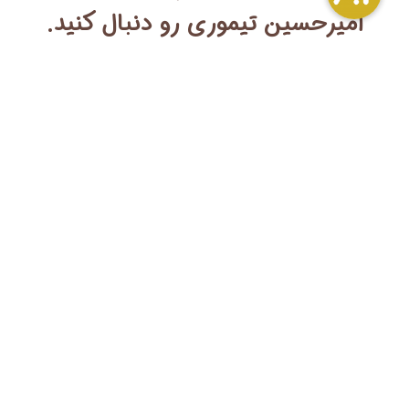
امیرحسین تیموری رو دنبال کنید.
آموزش گل آرایی رو اصولی و کاربردی یاد بگیر. دوره‌های تخصصی آکادمی
امیرحسین تیموری از پایه تا پیشرفته، همراه با پشتیبانی نامحدود و مسیر
ورود به بازار کار.
دسترسی سریع
نقشه سایت