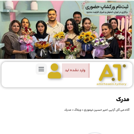
وارد نشده اید
مدرک
آکادمی گل آرایی امیر حسین تیموری
>
وبلاگ
>
مدرک