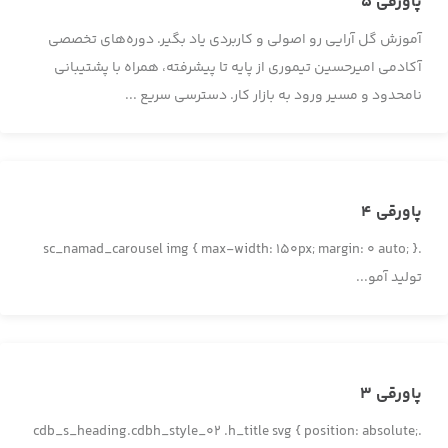
پاورقی 5
آموزش گل آرایی رو اصولی و کاربردی یاد بگیر. دوره‌های تخصصی
آکادمی امیرحسین تیموری از پایه تا پیشرفته، همراه با پشتیبانی
نامحدود و مسیر ورود به بازار کار. دسترسی سریع ...
پاورقی 4
.sc_namad_carousel img { max-width: 150px; margin: 0 auto; }
تولید آمو...
پاورقی 3
.cdb_s_heading.cdbh_style_02 .h_title svg { position: absolute;