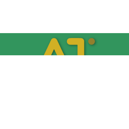
آموزش گل آرایی رو اصولی و کاربردی یاد بگیر. دوره‌های تخصصی آکادمی
امیرحسین تیموری از پایه تا پیشرفته، همراه با پشتیبانی نامحدود و مسیر
ورود به بازار کار.
دسترسی سریع
نقشه سایت