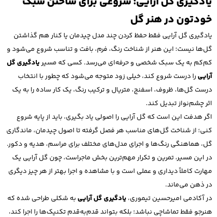
یادگیری گل آرایی؛ شروعی برای ساختن سبک
خودتون در هنر گل
یادگیری گل آرایی فقط حفظ کردن چند مدل چیدمان یا کنار هم گذاشتن
گل‌ها نیست؛ این هنر از شناخت رنگ، فرم، بافت و تناسب شروع می‌شود و
کم‌کم به یک سبک شخصی و حرفه‌ای می‌رسد. کسی که مسیر
یادگیری گل
آرایی
را درست شروع کند، خیلی زود متوجه می‌شود که چطور با انتخاب
درست گل‌ها، ظروف، اسفنج، متریال و ترکیب رنگ، یک کار ساده را به یک
اثر چشم‌نواز تبدیل کند.
اگر هدفت این است که گل آرایی را اصولی یاد بگیری، باید از پایه شروع
کنی؛ از شناخت گل‌های مناسب هر فصل گرفته تا اصول چیدمان، ماندگاری
گل، هماهنگی رنگ‌ها و اجرای مدل‌های مختلف برای مراسم، هدیه و دکور.
در این مسیر، تمرین و تکرار مهم‌ترین بخش ماجراست، چون گل آرایی یک
مهارت کاملاً دیداری و عملی است و با مشاهده و اجرا بهتر از هر چیز دیگری
در ذهن می‌ماند.
در آکادمی امیرحسین تیموری،
یادگیری گل آرایی
به شکلی طراحی شده که
هنرجو فقط تماشاچی نباشد؛ بلکه بتواند قدم‌به‌قدم تکنیک‌ها را اجرا کند،